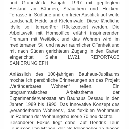
und Grundstück, Baujahr 1997 mit gepflegtem
Bestand an Bäumen, Sträuchern und Hecken.
Terrasse in Südlage und ein freier Ausblick auf weite
Landschaft, Heide und Kiefernwald. Diese ländliche
Idylle soll temporärer Rückzugsort werden. Die
Arbeitswelt mit Homeoffice erfährt inspirierenden
Freiraum mit Weitblick und das Wohnen wird im
mediterranen Stil und neuer räumlicher Offenheit und
mit nach Süden gerichteten Zugang in den Garten
eingerichtet. Siehe LW21 REPORTAGE
SANIERUNG EFH
Anlässlich des 100-jährigen Bauhaus-Jubiläums
möchte ich persönliche Erinnerungen an d
as Projekt
„Veränderbares Wohnen“ teilen. Ein
programmatisches Arbeitsthema der
Experimentierwerkstatt am Bauhaus Dessau in den
Jahren 1989 bis 1990. D
as innovative Konzept des
„veränderbaren Wohnens“, das flexiblen Wohnraum
im Rahmen der Wohnungsbauserie 70 neu dachte.
B
esonderer Fokus liegt dabei auf Hendrik Teun
Teunissen van Manen, der als Ideengeber an diesen