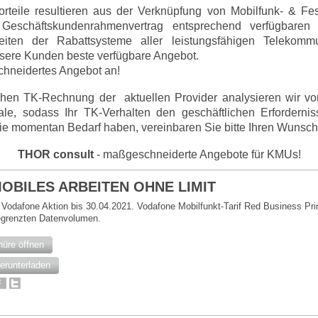
orteile resultieren aus der Verknüpfung von Mobilfunk- & Fes
Geschäftskundenrahmenvertrag entsprechend verfügbaren 
iten der Rabattsysteme aller leistungsfähigen Telekommu
unsere Kunden beste verfügbare Angebot.
chneidertes Angebot an!
chen TK-Rechnung der aktuellen Provider analysieren wir vora
ale, sodass Ihr TK-Verhalten den geschäftlichen Erforderni
ie momentan Bedarf haben, vereinbaren Sie bitte Ihren Wunsch
THOR consult
- maßgeschneiderte Angebote für
KMUs!
 MOBILES ARBEITEN OHNE LIMIT
 Vodafone Aktion bis 30.04.2021. Vodafone Mobilfunkt-Tarif Red Business Pri
egrenzten Datenvolumen.
hüre öffnen
erunterladen