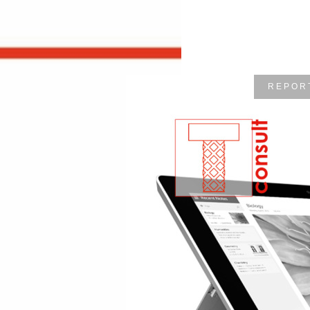
R E P O R 