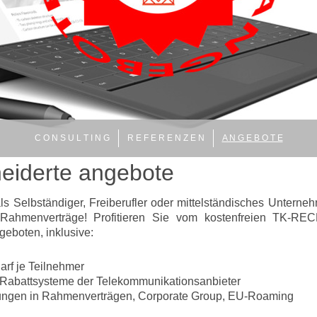
C O N S U L T I N G
R E F E R E N Z E N
A N G E B O T E
iderte angebote
 als Selbständiger, Freiberufler oder mittelständisches Untern
 Rahmenverträge! Profitieren Sie vom kostenfreien TK
eboten, inklusive:
arf je Teilnehmer
 Rabattsysteme der Telekommunikationsanbieter
ungen in Rahmenverträgen, Corporate Group, EU-Roaming