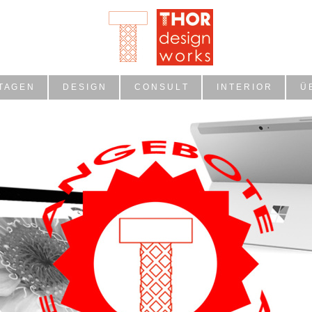
T A G E N
D E S I G N
C O N S U L T
I N T E R I O R
Ü 