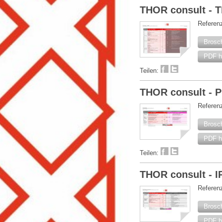
THOR consult -
Referen
Brosc
PDF h
Teilen:
THOR consult 
Referen
Brosc
PDF h
Teilen:
THOR consult - 
Referenz
Brosc
PDF h